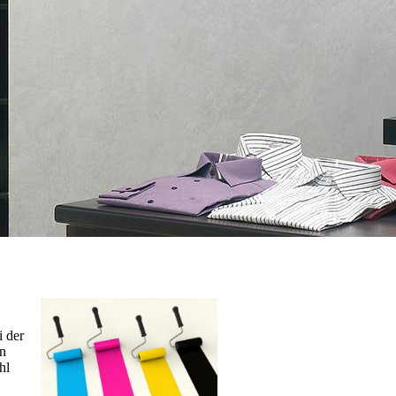
i der
en
hl